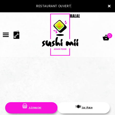
×
RESTAURANT OUVER
0
ACCUEIL
LA CARTE
VOTRE COMPTE
A Emporter
Sur Place
NOTRE RESTAURANT