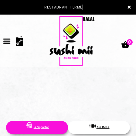
×
RESTAURANT FERMÉ
0
ACCUEIL
LA CARTE
VOTRE COMPTE
A Emporter
Sur Place
NOTRE RESTAURANT