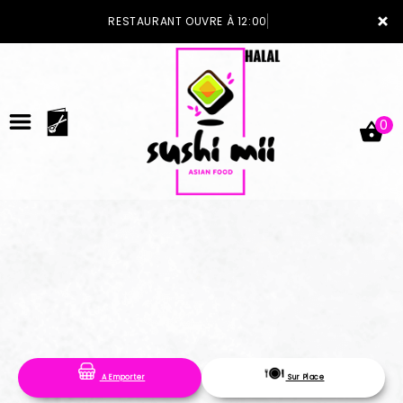
×
RESTAURANT OUVRE À 12:00
0
ACCUEIL
LA CARTE
VOTRE COMPTE
A Emporter
Sur Place
NOTRE RESTAURANT