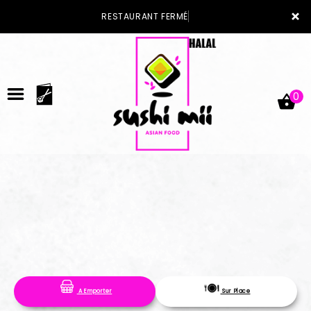
×
RESTAURANT FERMÉ
0
ACCUEIL
LA CARTE
VOTRE COMPTE
A Emporter
Sur Place
NOTRE RESTAURANT