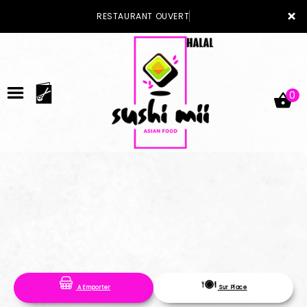
×
RESTAURANT OUVERT
0
ACCUEIL
LA CARTE
VOTRE COMPTE
A Emporter
Sur Place
NOTRE RESTAURANT