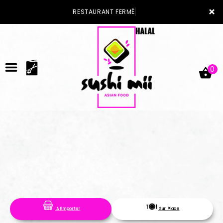
×
RESTAURANT FERMÉ
0
ACCUEIL
LA CARTE
VOTRE COMPTE
A Emporter
Sur Place
NOTRE RESTAURANT