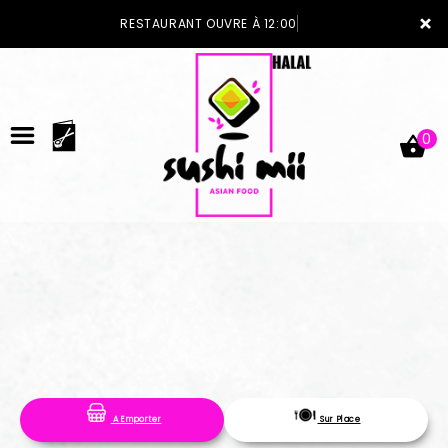
×
RESTAURANT OUVRE À 12:00
0
ACCUEIL
LA CARTE
VOTRE COMPTE
A Emporter
Sur Place
NOTRE RESTAURANT