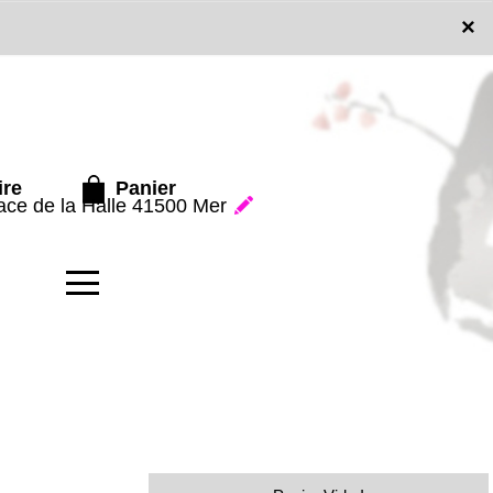
x
×
Panier
ire
lace de la Halle 41500 Mer