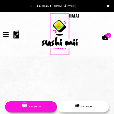
×
RESTAURANT OUVRE À 12:00
0
ACCUEIL
LA CARTE
VOTRE COMPTE
A Emporter
Sur Place
NOTRE RESTAURANT